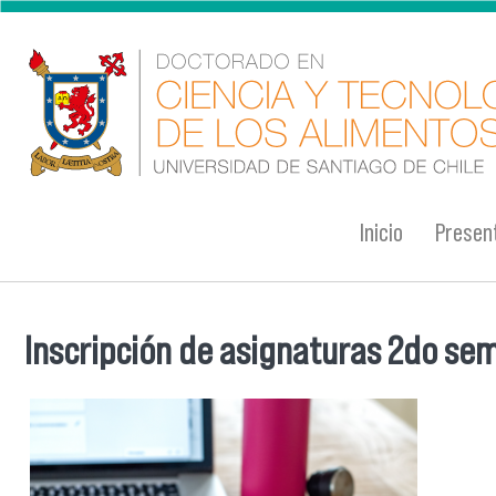
Pasar al contenido principal
Inicio
Presen
Inscripción de asignaturas 2do se
Se encuentra usted aquí